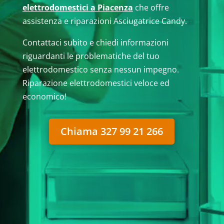
elettrodomestici a Piacenza
che offre
assistenza e riparazioni Asciugatrice Candy.
Contattaci subito e chiedi informazioni
riguardanti le problematiche del tuo
elettrodomestico senza nessun impegno.
Riparazione elettrodomestici veloce ed
economico!
Chiama 327 99 21 266