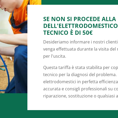
SE NON SI PROCEDE ALLA
DELL'ELETTRODOMESTICO, 
TECNICO È DI 50€
Desideriamo informare i nostri clienti
venga effettuata durante la visita del
per l'uscita.
Questa tariffa è stata stabilita per co
tecnico per la diagnosi del problema
elettrodomestici in perfetta efficien
accurata e consigli professionali su co
riparazione, sostituzione o qualsiasi 