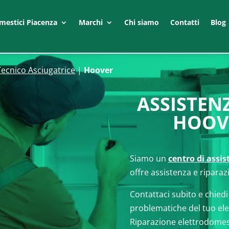
mestici Piacenza
Marchi
Chi siamo
Contatti
Blog
Tecnico Asciugatrice
|
Hoover
ASSISTEN
HOOV
Siamo un
centro di assi
offre assistenza e riparaz
Contattaci subito e chiedi
problematiche del tuo el
Riparazione elettrodomes