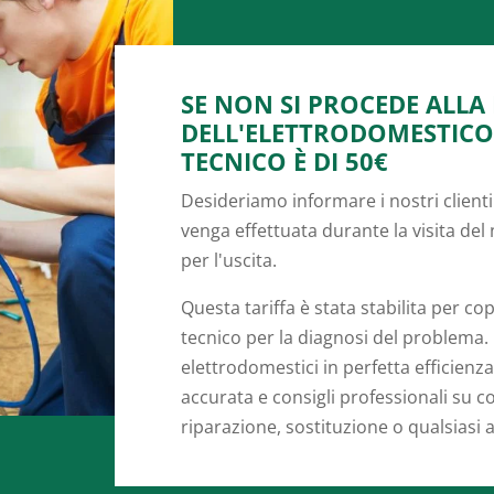
SE NON SI PROCEDE ALLA
DELL'ELETTRODOMESTICO, 
TECNICO È DI 50€
Desideriamo informare i nostri clienti
venga effettuata durante la visita del
per l'uscita.
Questa tariffa è stata stabilita per co
tecnico per la diagnosi del problema
elettrodomestici in perfetta efficien
accurata e consigli professionali su co
riparazione, sostituzione o qualsiasi 