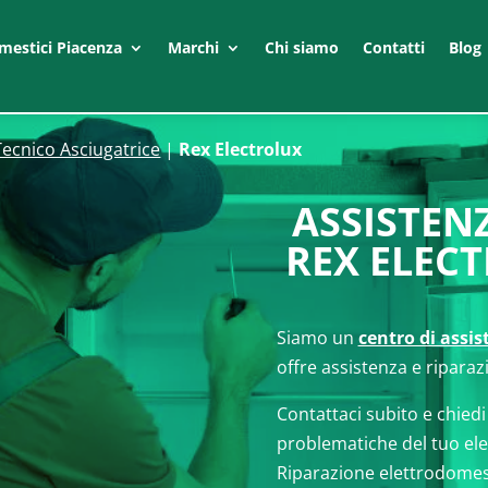
mestici Piacenza
Marchi
Chi siamo
Contatti
Blog
Tecnico Asciugatrice
|
Rex Electrolux
ASSISTEN
REX ELEC
Siamo un
centro di assi
offre assistenza e riparaz
Contattaci subito e chiedi
problematiche del tuo el
Riparazione elettrodomes