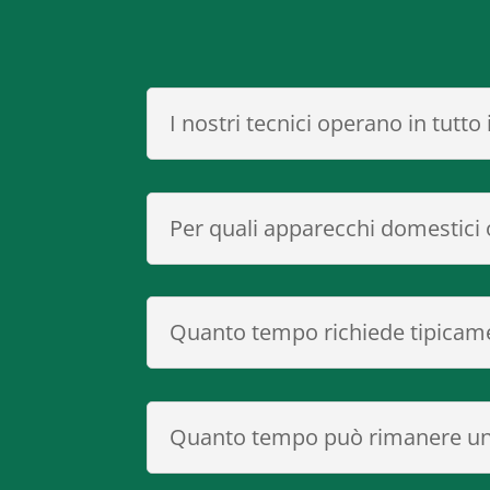
I nostri tecnici operano in tutto 
Per quali apparecchi domestici o
Quanto tempo richiede tipicame
Quanto tempo può rimanere un 