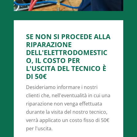
SE NON SI PROCEDE ALLA
RIPARAZIONE
DELL'ELETTRODOMESTIC
O, IL COSTO PER
L'USCITA DEL TECNICO È
DI 50€
Desideriamo informare i nostri
clienti che, nell'eventualità in cui una
riparazione non venga effettuata
durante la visita del nostro tecnico,
verrà applicato un costo fisso di 50€
per l'uscita.