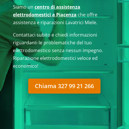
Siamo un
centro di assistenza
elettrodomestici a Piacenza
che offre
assistenza e riparazioni Lavatrici Miele.
Contattaci subito e chiedi informazioni
riguardanti le problematiche del tuo
elettrodomestico senza nessun impegno.
Riparazione elettrodomestici veloce ed
economico!
Chiama 327 99 21 266