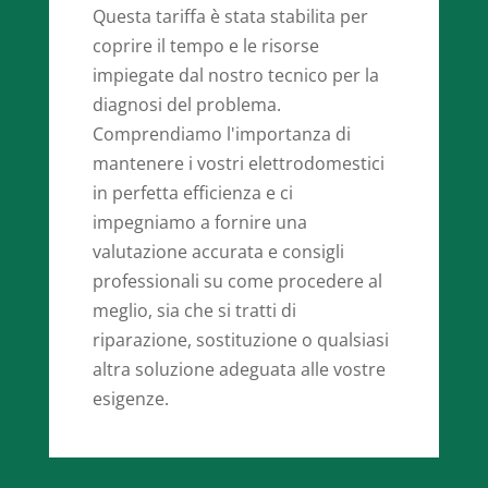
Questa tariffa è stata stabilita per
coprire il tempo e le risorse
impiegate dal nostro tecnico per la
diagnosi del problema.
Comprendiamo l'importanza di
mantenere i vostri elettrodomestici
in perfetta efficienza e ci
impegniamo a fornire una
valutazione accurata e consigli
professionali su come procedere al
meglio, sia che si tratti di
riparazione, sostituzione o qualsiasi
altra soluzione adeguata alle vostre
esigenze.